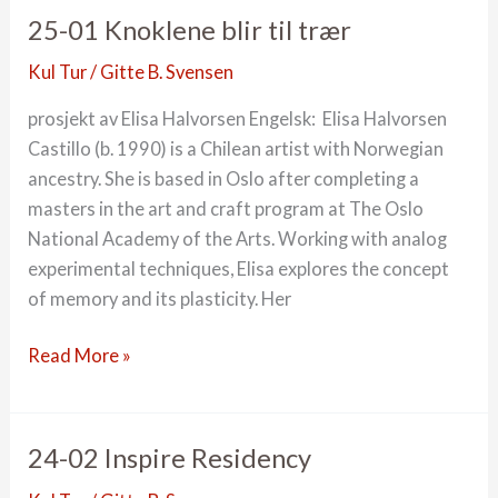
resultat
25-01 Knoklene blir til trær
Kul Tur
/
Gitte B. Svensen
prosjekt av Elisa Halvorsen Engelsk: Elisa Halvorsen
Castillo (b. 1990) is a Chilean artist with Norwegian
ancestry. She is based in Oslo after completing a
masters in the art and craft program at The Oslo
National Academy of the Arts. Working with analog
experimental techniques, Elisa explores the concept
of memory and its plasticity. Her
25-
Read More »
01
Knoklene
blir
24-02 Inspire Residency
til