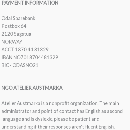
PAYMENT INFORMATION
Odal Sparebank
Postbox 64
2120 Sagstua
NORWAY
ACCT 1870 44 81329
IBAN NO7018704481329
BIC - ODASNO21
NGO ATELIER AUSTMARKA
Atelier Austmarka is a nonprofit organization. The main
administrator and point of contact has English as second
language and is dyslexic, please be patient and
understanding if their responses aren't fluent English.