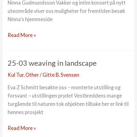
Ninna Gudmundsson Vakker og intim konsert på nytt
uteområde viser oss muligheter for fremtiden besøk
Ninna’s hjemmeside
24
Read More »
-05
konsert
Ninna
25-03 weaving in landscape
Gudmundsson
Kul Tur
,
Other
/
Gitte B. Svensen
Eva Z Schmitt besøkte oss – monterte utstilling og
forsvant – utstillingen prydet Vestbreddens mange
turgående til naturen tok objekten tilbake her er link til
hennes prosjekt
25-
Read More »
03