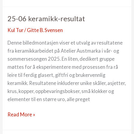
weaving
in
25-06 keramikk-resultat
landscape
Kul Tur
/
Gitte B. Svensen
Denne billedmontasjen viser et utvalg av resultatene
fra keramikkarbeidet på Atelier Austmarka i vår- og
sommersesongen 2025. En liten, dedikert gruppe
møttes for å eksperimentere med prosessen fra rå
leire til ferdig glasert, giftfri og brukervennlig
keramikk. Resultatene inkluderer unike skåler, asjetter,
krus, kopper, oppbevaringsbokser, små klokker og
elementer til en større uro, alle preget
25-
Read More »
06
keramikk-