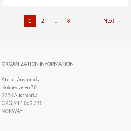
When
the
1
2
…
8
Next
→
sun
twins
ORGANIZATION INFORMATION
Atelier Austmarka
Holmenveien 70
2224 Austmarka
ORG. 914 062 721
NORWAY