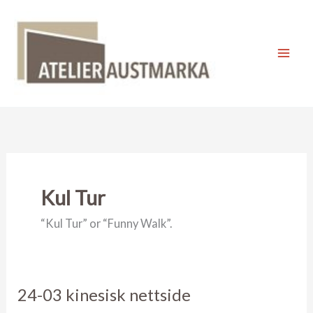
Skip
to
content
Mai
Men
Kul Tur
“Kul Tur” or “Funny Walk”.
24-03 kinesisk nettside