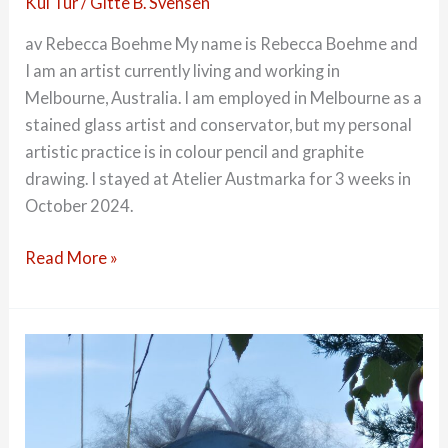
Kul Tur
/
Gitte B. Svensen
trær
av Rebecca Boehme My name is Rebecca Boehme and
I am an artist currently living and working in
Melbourne, Australia. I am employed in Melbourne as a
stained glass artist and conservator, but my personal
artistic practice is in colour pencil and graphite
drawing. I stayed at Atelier Austmarka for 3 weeks in
October 2024.
24-
Read More »
02
Inspire
Residency