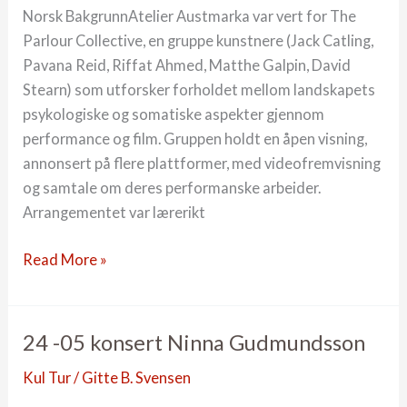
Norsk BakgrunnAtelier Austmarka var vert for The
Parlour Collective, en gruppe kunstnere (Jack Catling,
Pavana Reid, Riffat Ahmed, Matthe Galpin, David
Stearn) som utforsker forholdet mellom landskapets
psykologiske og somatiske aspekter gjennom
performance og film. Gruppen holdt en åpen visning,
annonsert på flere plattformer, med videofremvisning
og samtale om deres performanske arbeider.
Arrangementet var lærerikt
24-
Read More »
04
Summer
Landscape
24 -05 konsert Ninna Gudmundsson
Kul Tur
/
Gitte B. Svensen