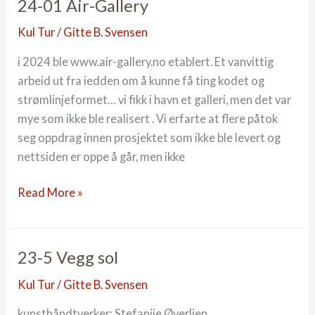
24-01 Air-Gallery
Kul Tur
/
Gitte B. Svensen
i 2024 ble www.air-gallery.no etablert. Et vanvittig
arbeid ut fra iedden om å kunne få ting kodet og
strømlinjeformet… vi fikk i havn et galleri, men det var
mye som ikke ble realisert . Vi erfarte at flere påtok
seg oppdrag innen prosjektet som ikke ble levert og
nettsiden er oppe å går, men ikke
24-
Read More »
01
Air-
Gallery
23-5 Vegg sol
Kul Tur
/
Gitte B. Svensen
kunsthåndtverker: Stefanije Øverlien