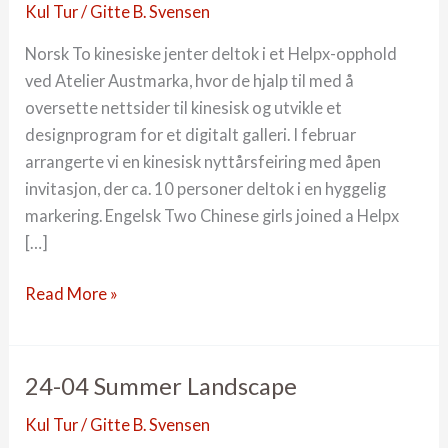
Kul Tur
/
Gitte B. Svensen
Norsk To kinesiske jenter deltok i et Helpx-opphold
ved Atelier Austmarka, hvor de hjalp til med å
oversette nettsider til kinesisk og utvikle et
designprogram for et digitalt galleri. I februar
arrangerte vi en kinesisk nyttårsfeiring med åpen
invitasjon, der ca. 10 personer deltok i en hyggelig
markering. Engelsk Two Chinese girls joined a Helpx
[…]
24-
Read More »
03
kinesisk
nettside
24-04 Summer Landscape
Kul Tur
/
Gitte B. Svensen