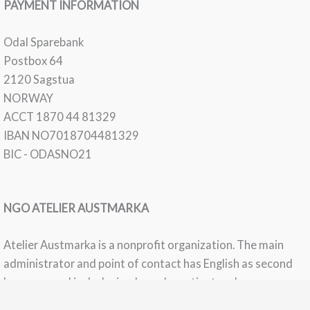
PAYMENT INFORMATION
Odal Sparebank
Postbox 64
2120 Sagstua
NORWAY
ACCT 1870 44 81329
IBAN NO7018704481329
BIC - ODASNO21
NGO ATELIER AUSTMARKA
Atelier Austmarka is a nonprofit organization. The main
administrator and point of contact has English as second
language and is dyslexic, please be patient and
understanding if their responses aren't fluent English.