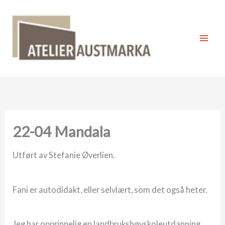
Skip
to
content
Mai
Men
22-04 Mandala
Utført av Stefanie Øverlien.
Fani er autodidakt, eller selvlært, som det også heter.
Jeg har opprinnelig en landbrukshøyskoleutdanning