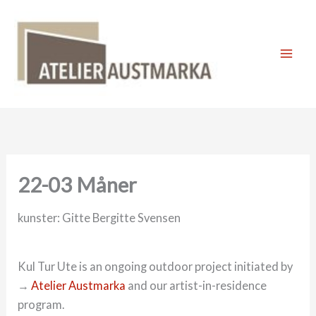
Skip
to
content
Mai
Men
22-03 Måner
kunster: Gitte Bergitte Svensen
Kul Tur Ute is an ongoing outdoor project initiated by
→
Atelier Austmarka
and our artist-in-residence
program.