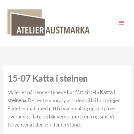
Skip
to
content
Mai
Men
15-07 Katta i steinen
Maleriet på denne stenene har fått tittel
«Katta i
steinen».
Det er temporary art- den vil bli borte igjen.
Bildet er malt med giftfri vannmaling og kull på en
overhengt flate og blir vernet mot regn og snø. Vi
forventer at den blir der en stund.