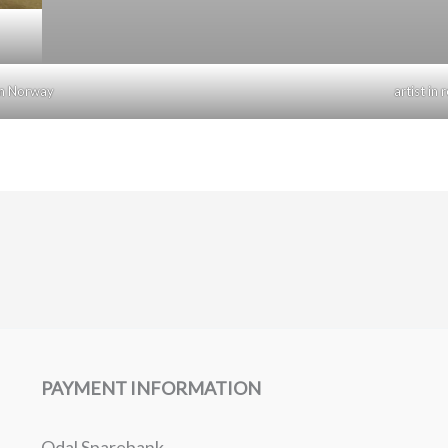
am Norway
artist i
PAYMENT INFORMATION
Odal Sparebank