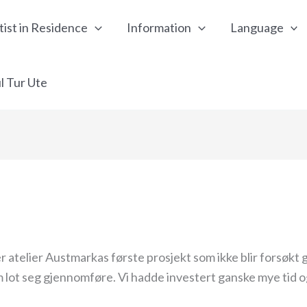
tist in Residence
Information
Language
l Tur Ute
atelier Austmarkas første prosjekt som ikke blir forsøkt g
 lot seg gjennomføre. Vi hadde investert ganske mye tid o