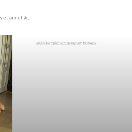
s et annet år..
artist in residence program Norway