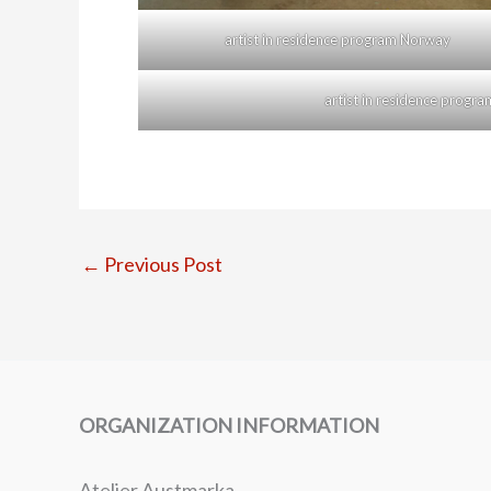
artist in residence program Norway
artist in residence progr
←
Previous Post
ORGANIZATION INFORMATION
Atelier Austmarka