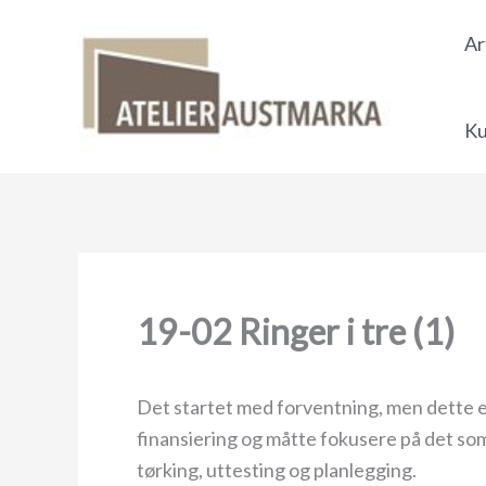
Skip
Ar
to
content
Ku
19-02 Ringer i tre (1)
Det startet med forventning, men dette er 
finansiering og måtte fokusere på det som
tørking, uttesting og planlegging.