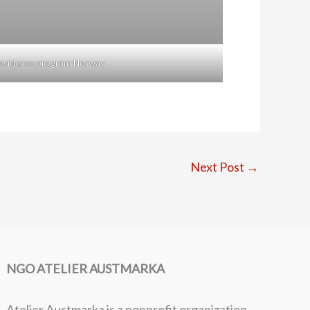
n residence program Norway
Next Post
→
NGO ATELIER AUSTMARKA
Atelier Austmarka is a nonprofit organization.