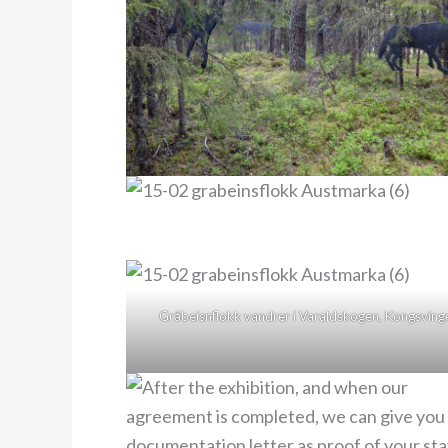
Gråbeisnflokk vandrer i Varaldskogen, Kongsving