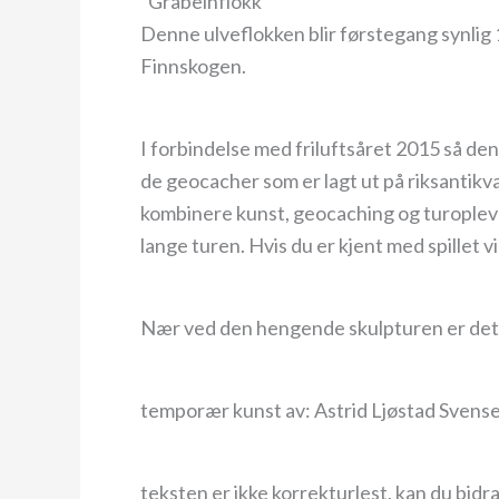
“Gråbeinflokk”
Denne ulveflokken blir førstegang synlig 1
Finnskogen.
I forbindelse med friluftsåret 2015 så den
de geocacher som er lagt ut på riksantik
kombinere kunst, geocaching og turopleve
lange turen. Hvis du er kjent med spillet 
Nær ved den hengende skulpturen er det e
temporær kunst av: Astrid Ljøstad Svense
teksten er ikke korrekturlest, kan du bidra