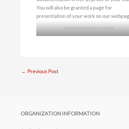
temporary and land art show
←
Previous Post
ORGANIZATION INFORMATION