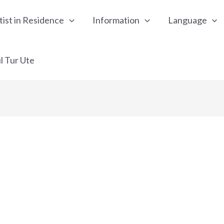
tist in Residence
Information
Language
l Tur Ute