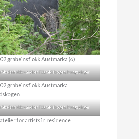
råbeisnflokk vandrer i Varaldskogen, Kongsvinger
råbeisnflokk vandrer i Varaldskogen, Kongsvinger