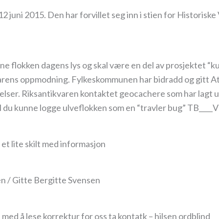
2 juni 2015. Den har forvillet seg inn i stien for Historisk
ne flokken dagens lys og skal være en del av prosjektet “kul
varens oppmodning. Fylkeskommunen har bidradd og gitt At
lser. Riksantikvaren kontaktet geocachere som har lagt u
vil du kunne logge ulveflokken som en “travler bug” TB____V
t lite skilt med informasjon
n / Gitte Bergitte Svensen
 med å lese korrektur for oss ta kontatk – hilsen ordblind