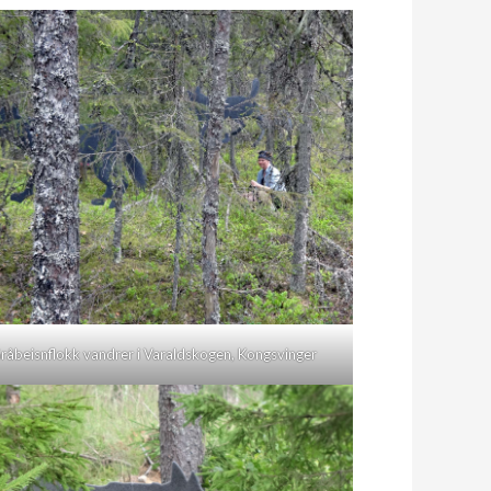
råbeisnflokk vandrer i Varaldskogen, Kongsvinger