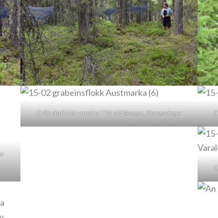
Gråbeisnflokk vandrer i Varaldskogen, Kongsvinger
G
er
G